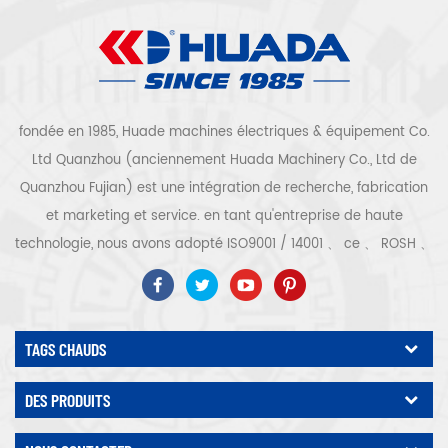
fondée en 1985, Huade machines électriques & équipement Co.
Ltd Quanzhou (anciennement Huada Machinery Co., Ltd de
Quanzhou Fujian) est une intégration de recherche, fabrication
et marketing et service. en tant qu'entreprise de haute
technologie, nous avons adopté ISO9001 / 14001 、 ce 、 ROSH 、
ETL 、 CQC 、 certification de qualité et de sécurité ccc,
certification d'entreprise de haute technologie, etc. que 300
types de compresseurs d'air pour être un expert de l'industrie
TAGS CHAUDS
Notre entreprise a accumulé plus de 30 ans d'expérience de le
moulage de pièces avant tout pour les récipients sous pression,
DES PRODUITS
le moteur électrique, le traitement et le montage de pièces de
précision en outre, notre société a développé son propre