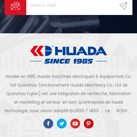
fondée en 1985, Huade machines électriques & équipement Co.
Ltd Quanzhou (anciennement Huada Machinery Co., Ltd de
Quanzhou Fujian) est une intégration de recherche, fabrication
et marketing et service. en tant qu'entreprise de haute
technologie, nous avons adopté ISO9001 / 14001 、 ce 、 ROSH 、
ETL 、 CQC 、 certification de qualité et de sécurité ccc,
certification d'entreprise de haute technologie, etc. que 300
types de compresseurs d'air pour être un expert de l'industrie