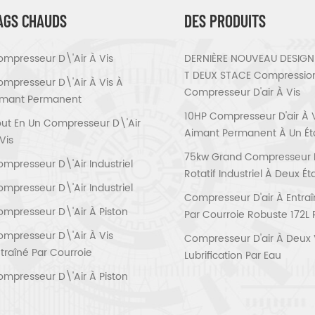
AGS CHAUDS
DES PRODUITS
mpresseur D\'air À Vis
DERNIÈRE NOUVEAU DESIGN 
T DEUX STACE Compressio
mpresseur D\'air À Vis À
Compresseur D'air À Vis
imant Permanent
10HP Compresseur D'air À 
ut En Un Compresseur D\'air
Aimant Permanent À Un É
Vis
75kw Grand Compresseur D'
mpresseur D\'air Industriel
Rotatif Industriel À Deux É
mpresseur D\'air Industriel
Compresseur D'air À Entra
mpresseur D\'air À Piston
Par Courroie Robuste 172L 
mpresseur D\'air À Vis
Compresseur D'air À Deux 
traîné Par Courroie
Lubrification Par Eau
mpresseur D\'air À Piston