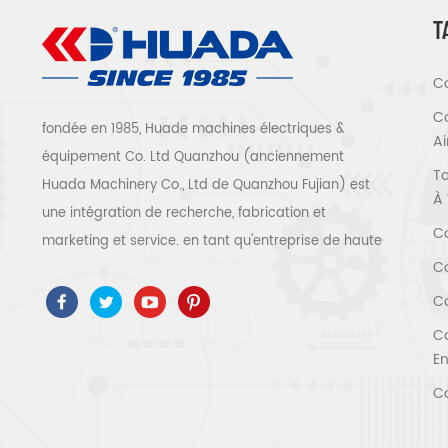
T
Co
Co
fondée en 1985, Huade machines électriques &
A
équipement Co. Ltd Quanzhou (anciennement
To
Huada Machinery Co., Ltd de Quanzhou Fujian) est
À 
une intégration de recherche, fabrication et
Co
marketing et service. en tant qu'entreprise de haute
Co
technologie, nous avons adopté ISO9001 / 14001 、
ce 、 ROSH 、 ETL 、 CQC 、 certification de qualité
Co
et de sécurité ccc, certification d'entreprise de
Co
haute technologie, etc. que 300 types de
En
compresseurs d'air pour être un expert de l'industrie
Co
Notre entreprise a accumulé plus de 30 ans
d'expérience de le moulage de pièces avant tout