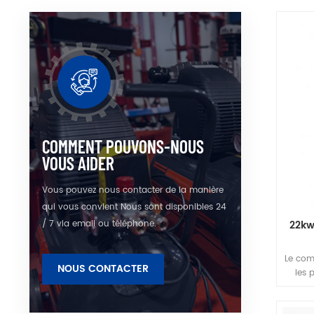
augme
syst
d'
transm
COMMENT POUVONS-NOUS
VOUS AIDER
Vous pouvez nous contacter de la manière
qui vous convient Nous sont disponibles 24
/ 7 via email ou téléphone.
22kw
Le comp
NOUS CONTACTER
les 
lyophi
compre