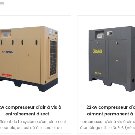
kw compresseur d'air à vis à
22kw compresseur d'ai
entraînement direct
aimant permanent à 
ifférent de Le système d'entraînement
compresseur d'air à vis à ai
courroie, qui est dû à l'usure et au
à un étage utilise NdFeB (néo
ent de la courroie, réduit l'efficacité et
acier magnétique, produit à 