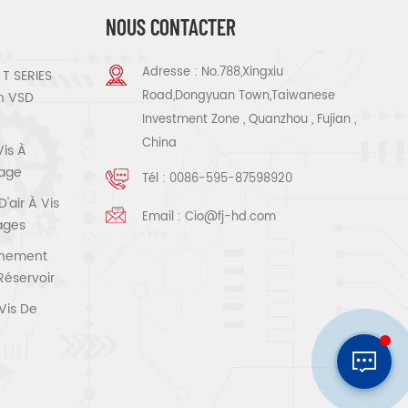
NOUS CONTACTER
Adresse : No.788,Xingxiu
T SERIES
Road,Dongyuan Town,Taiwanese
n VSD
Investment Zone , Quanzhou , Fujian ,
China
Vis À
tage
Tél :
0086-595-87598920
air À Vis
Email :
Cio@fj-hd.com
tages
înement
Réservoir
Vis De