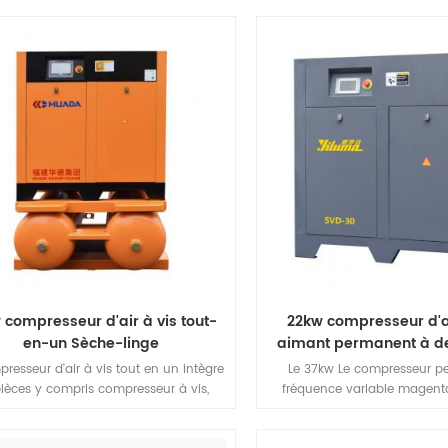
nte la consommation d'énergie, le
magnétique et coercivité de
ème d'entraînement direct Huade est
magnétique, fabrication de te
assurer un rendement élevé de la
moteur à aimant permanent 
ission d'énergie et un débit constant
taille, un poids léger, un rend
bon caractère, etc., une séri
 compresseur d'air à vis tout-
22kw compresseur d'ai
en-un Sèche-linge
aimant permanent à d
resseur d'air à vis tout en un intègre
Le 37kw Le compresseur p
pièces y compris compresseur à vis,
fréquence variable magenta
lisateur, filtre fin et réservoir d'air. Le
rendement économiser de
sseur d'air à vis tout-en-un intègre
machine.It est conçu dans le 