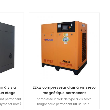
r à vis à
22kw compresseur d'air à vis servo
un étage
magnétique permanent
mant permanent
compresseur d'air de type à vis servo
dyme fer bore)
magnétique permanent utilise NdFeB
haute énergie
(néodyme fer bore) acier magnétique,