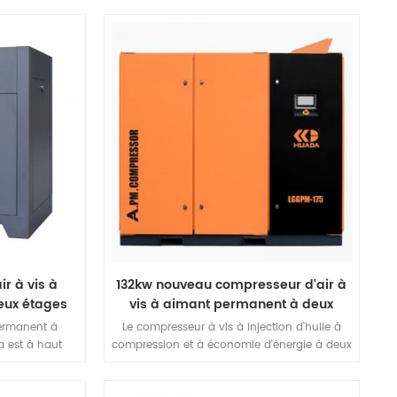
 NdFeB acier
produit à haute énergie magnétique et
rres rares Le
coercivité de NdFeB acier magnétique,
a une petite
fabrication de terres rares Le moteur à
ement élevé, un
aimant permanent a une petite taille, un
e d'avantages.
poids léger, un rendement élevé, un bon
caractère, etc., une série d'avantages.
r à vis à
132kw nouveau compresseur d'air à
eux étages
vis à aimant permanent à deux
étages
ermanent à
Le compresseur à vis à injection d'huile à
 est à haut
compression et à économie d'énergie à deux
 l'énergie
étages a une conception hôte unique. Il
FEM analyse de
présente non seulement tous les avantages