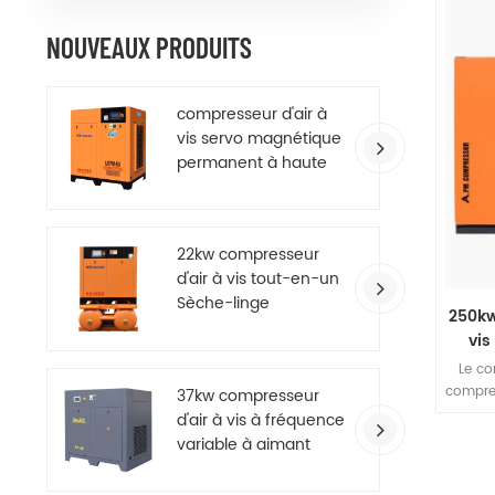
une ma
d'air,
NOUVEAUX PRODUITS
filtre
canali
le site
compresseur d'air à
l'éq
vis servo magnétique
l'util
permanent à haute
efficacité
22kw compresseur
d'air à vis tout-en-un
Sèche-linge
250kw
vis
Le co
compre
37kw compresseur
étag
d'air à vis à fréquence
présen
variable à aimant
d'un
permanent à
d'h
économie d'énergie