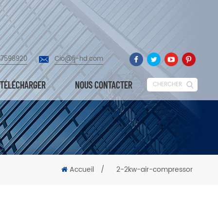
87598920
Cio@fj-hd.com
TÉLÉCHARGER
NOUS CONTACTER
CHERCHER
Accueil
/
2-2kw-air-compressor