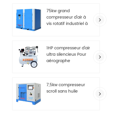
égalem
plus 
75kw grand
taux d
compresseur d'air à
fai
vis rotatif industriel à
roul
deux étages
1HP compresseur d'air
ultra silencieux Pour
aérographe
7,5kw compresseur
scroll sans huile