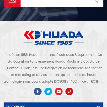
fondée en 1985, Huade machines électriques & équipement Co.
Ltd Quanzhou (anciennement Huada Machinery Co., Ltd de
Quanzhou Fujian) est une intégration de recherche, fabrication
et marketing et service. en tant qu'entreprise de haute
technologie, nous avons adopté ISO9001 / 14001 、 ce 、 ROSH 、
ETL 、 CQC 、 certification de qualité et de sécurité ccc,
certification d'entreprise de haute technologie, etc. que 300
types de compresseurs d'air pour être un expert de l'industrie
TAGS CHAUDS