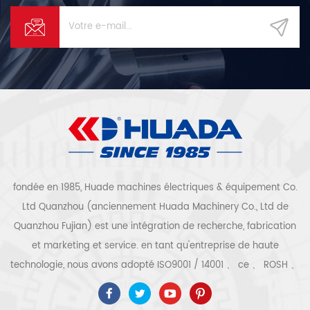
fondée en 1985, Huade machines électriques & équipement Co.
Ltd Quanzhou (anciennement Huada Machinery Co., Ltd de
Quanzhou Fujian) est une intégration de recherche, fabrication
et marketing et service. en tant qu'entreprise de haute
technologie, nous avons adopté ISO9001 / 14001 、 ce 、 ROSH 、
ETL 、 CQC 、 certification de qualité et de sécurité ccc,
certification d'entreprise de haute technologie, etc. que 300