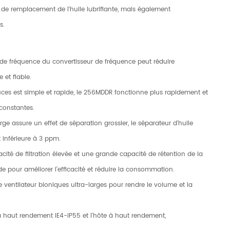
e remplacement de l'huile lubrifiante, mais également
s.
n de fréquence du convertisseur de fréquence peut réduire
 et fiable.
ouces est simple et rapide, le 256MDDR fonctionne plus rapidement et
 constantes.
arge assure un effet de séparation grossier, le séparateur d'huile
t inférieure à 3 ppm.
cacité de filtration élevée et une grande capacité de rétention de la
 pour améliorer l'efficacité et réduire la consommation.
e ventilateur bioniques ultra-larges pour rendre le volume et la
à haut rendement IE4-IP55 et l'hôte à haut rendement,