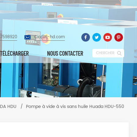
87598920
Cio@fj-hd.com
TÉLÉCHARGER
NOUS CONTACTER
CHERCHER
UADA HDU
/
Pompe à vide à vis sans huile Huada HDU-550