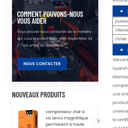
entraînem
COMMENT POUVONS-NOUS
VOUS AIDER
puiss
Vites
Vous pouvez nous contacter de la manière
U
Vide
qui vous convient Nous sont disponibles 24
/ 7 via email ou téléphone.
1ãAvant
NOUS CONTACTER
Quanzho
Machine
compres
NOUVEAUX PRODUITS
une ent
product
universe
compresseur d'air à
vis servo magnétique
la cert
permanent à haute