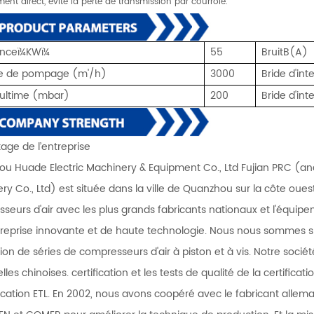
ent direct, évite la perte de transmission par courroie.
anceï¼KWï¼
55
BruitB(A)
se de pompage (m'/
h)
3000
Bride d'int
 ultime (mbar
)
200
Bride d'in
age de l’entreprise
u Huade Electric Machinery & Equipment Co., Ltd Fujian PRC (an
ry Co., Ltd) est située dans la ville de Quanzhou sur la côte ouest
seurs d'air avec les plus grands fabricants nationaux et l'équipe
reprise innovante et de haute technologie. Nous nous sommes sp
ion de séries de compresseurs d'air à piston et à vis. Notre socié
lles chinoises. certification et les tests de qualité de la certificat
ification ETL. En 2002, nous avons coopéré avec le fabricant al