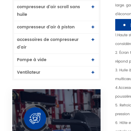
large. g
compresseur d'air scroll sans
huile
d'économ
compresseur d'air à piston
1.Haute 
accessoires de compresseur
considéra
d'air
2. Écran
Pompe à vide
répond p
3. Huile 
Ventilateur
multicœur
4.Accesso
poussièr
5. Refroi
pression 
6. Hôte 