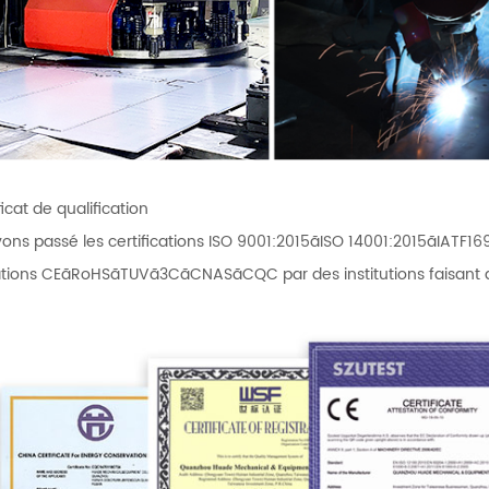
icat de qualification
ons passé les certifications ISO 9001:2015ãISO 14001:2015ãIATF169
cations CEãRoHSãTUVã3CãCNASãCQC par des institutions faisant a