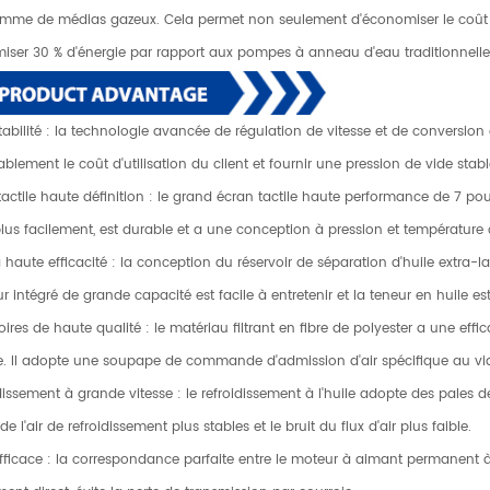
amme de médias gazeux. Cela permet non seulement d'économiser le coût d
iser 30 % d'énergie par rapport aux pompes à anneau d'eau traditionnelle
stabilité : la technologie avancée de régulation de vitesse et de conversio
blement le coût d'utilisation du client et fournir une pression de vide stable
 tactile haute définition : le grand écran tactile haute performance de 7 p
lus facilement, est durable et a une conception à pression et température
à haute efficacité : la conception du réservoir de séparation d'huile extra-l
 intégré de grande capacité est facile à entretenir et la teneur en huile es
ires de haute qualité : le matériau filtrant en fibre de polyester a une effi
e. Il adopte une soupape de commande d'admission d'air spécifique au vide
dissement à grande vitesse : le refroidissement à l'huile adopte des pales d
de l'air de refroidissement plus stables et le bruit du flux d'air plus faible.
efficace : la correspondance parfaite entre le moteur à aimant permanent 