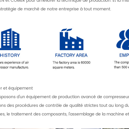
EN et COMER pour améliorer la technique de production. Et la mise
 stratégie de marché de notre entreprise à tout moment.
er et équipement
sposons d'un équipement de production avancé de compresseurs d
ons des procédures de contrôle de qualité strictes tout au long d
es, le traitement des composants, l'assemblage de la machine e