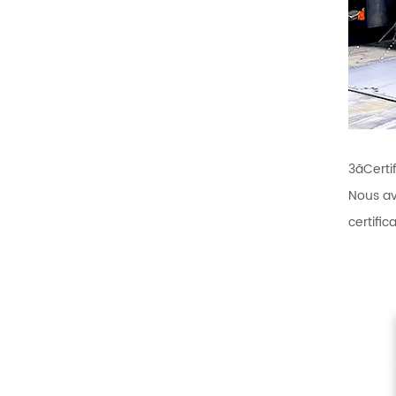
3ãCertif
Nous av
certifi