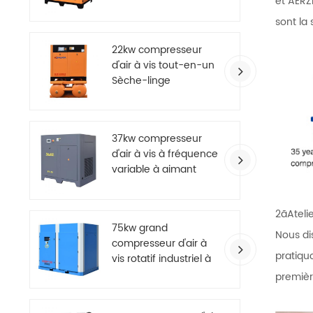
et AERZ
efficacité
sont la
22kw compresseur
d'air à vis tout-en-un
Sèche-linge
37kw compresseur
d'air à vis à fréquence
variable à aimant
permanent à
économie d'énergie
2ãAteli
75kw grand
Nous di
compresseur d'air à
pratiqu
vis rotatif industriel à
deux étages
premièr