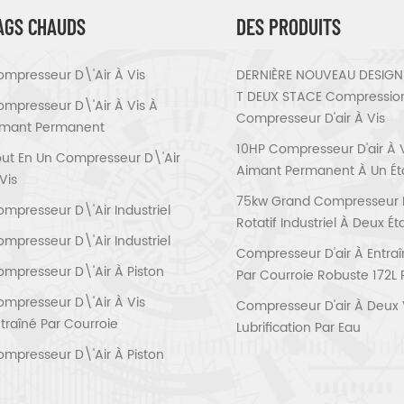
AGS CHAUDS
DES PRODUITS
mpresseur D\'air À Vis
DERNIÈRE NOUVEAU DESIGN 
T DEUX STACE Compressio
mpresseur D\'air À Vis À
Compresseur D'air À Vis
imant Permanent
10HP Compresseur D'air À 
ut En Un Compresseur D\'air
Aimant Permanent À Un É
Vis
75kw Grand Compresseur D'
mpresseur D\'air Industriel
Rotatif Industriel À Deux É
mpresseur D\'air Industriel
Compresseur D'air À Entra
mpresseur D\'air À Piston
Par Courroie Robuste 172L 
mpresseur D\'air À Vis
Compresseur D'air À Deux 
traîné Par Courroie
Lubrification Par Eau
mpresseur D\'air À Piston