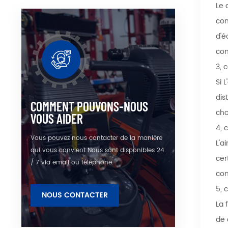
Le 
com
d'é
com
3, 
Si 
dis
COMMENT POUVONS-NOUS
cho
VOUS AIDER
4, 
Vous pouvez nous contacter de la manière
L'a
qui vous convient Nous sont disponibles 24
cer
/ 7 via email ou téléphone.
com
5, 
NOUS CONTACTER
La 
de 