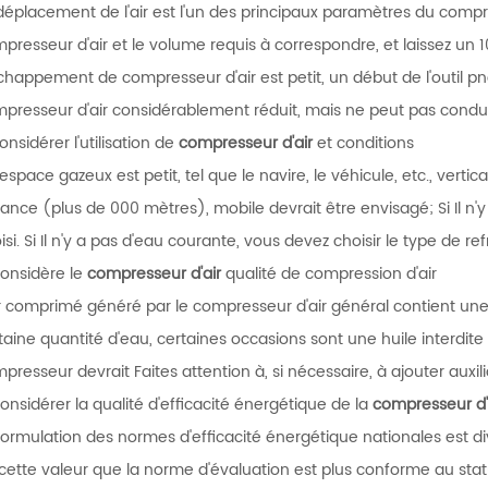
déplacement de l'air est l'un des principaux paramètres du compre
presseur d'air et le volume requis à correspondre, et laissez un 1
chappement de compresseur d'air est petit, un début de l'outil
presseur d'air considérablement réduit, mais ne peut pas condui
considérer l'utilisation de
compresseur d'air
et conditions
L'espace gazeux est petit, tel que le navire, le véhicule, etc., vertica
tance (plus de 000 mètres), mobile devrait être envisagé; Si Il n'y
isi. Si Il n'y a pas d'eau courante, vous devez choisir le type de re
considère le
compresseur d'air
qualité de compression d'air
ir comprimé généré par le compresseur d'air général contient une c
taine quantité d'eau, certaines occasions sont une huile interdite
presseur devrait Faites attention à, si nécessaire, à ajouter auxi
considérer la qualité d'efficacité énergétique de la
compresseur d'
formulation des normes d'efficacité énergétique nationales est div
cette valeur que la norme d'évaluation est plus conforme au statut 