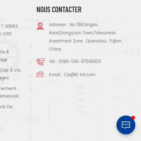
NOUS CONTACTER
Adresse : No.788,Xingxiu
T SERIES
Road,Dongyuan Town,Taiwanese
n VSD
Investment Zone , Quanzhou , Fujian ,
China
Vis À
tage
Tél :
0086-595-87598920
air À Vis
Email :
Cio@fj-hd.com
tages
înement
Réservoir
Vis De