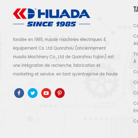
T
Co
Co
fondée en 1985, Huade machines électriques &
A
équipement Co. Ltd Quanzhou (anciennement
To
Huada Machinery Co., Ltd de Quanzhou Fujian) est
À 
une intégration de recherche, fabrication et
Co
marketing et service. en tant qu'entreprise de haute
Co
technologie, nous avons adopté ISO9001 / 14001 、
ce 、 ROSH 、 ETL 、 CQC 、 certification de qualité
Co
et de sécurité ccc, certification d'entreprise de
Co
haute technologie, etc. que 300 types de
En
compresseurs d'air pour être un expert de l'industrie
Co
Notre entreprise a accumulé plus de 30 ans
d'expérience de le moulage de pièces avant tout