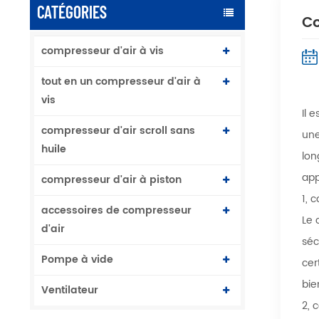
CATÉGORIES
Co
compresseur d'air à vis
tout en un compresseur d'air à
vis
Il 
compresseur d'air scroll sans
une
huile
lon
app
compresseur d'air à piston
1, 
accessoires de compresseur
Le 
d'air
séc
Pompe à vide
cer
bie
Ventilateur
2, 