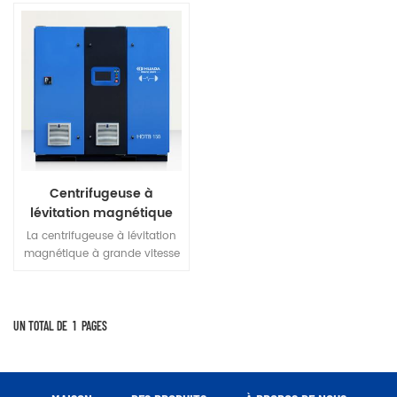
Centrifugeuse à
lévitation magnétique
haute vitesse Huada
La centrifugeuse à lévitation
110kw
magnétique à grande vitesse
Huada est un nouveau type
de ventilateur efficace,
économe en énergie et
respectueux de
UN TOTAL DE
1
PAGES
l'environnement, combinant
la technologie de lévitation
magnétique, la technologie
de moteur à grande vitesse et