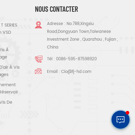
NOUS CONTACTER
Adresse : No.788,Xingxiu
T SERIES
Road,Dongyuan Town,Taiwanese
n VSD
Investment Zone , Quanzhou , Fujian ,
China
Vis À
tage
Tél :
0086-595-87598920
air À Vis
Email :
Cio@fj-hd.com
tages
înement
Réservoir
Vis De