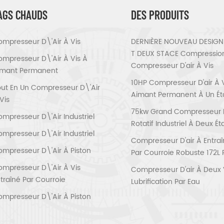
AGS CHAUDS
DES PRODUITS
mpresseur D\'air À Vis
DERNIÈRE NOUVEAU DESIGN 
T DEUX STACE Compressio
mpresseur D\'air À Vis À
Compresseur D'air À Vis
imant Permanent
10HP Compresseur D'air À 
ut En Un Compresseur D\'air
Aimant Permanent À Un É
Vis
75kw Grand Compresseur D'
mpresseur D\'air Industriel
Rotatif Industriel À Deux É
mpresseur D\'air Industriel
Compresseur D'air À Entra
mpresseur D\'air À Piston
Par Courroie Robuste 172L 
mpresseur D\'air À Vis
Compresseur D'air À Deux 
traîné Par Courroie
Lubrification Par Eau
mpresseur D\'air À Piston