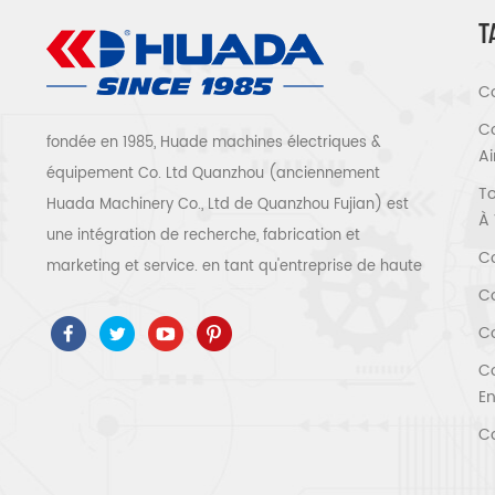
T
Co
Co
fondée en 1985, Huade machines électriques &
A
équipement Co. Ltd Quanzhou (anciennement
To
Huada Machinery Co., Ltd de Quanzhou Fujian) est
À 
une intégration de recherche, fabrication et
Co
marketing et service. en tant qu'entreprise de haute
Co
technologie, nous avons adopté ISO9001 / 14001 、
ce 、 ROSH 、 ETL 、 CQC 、 certification de qualité
Co
et de sécurité ccc, certification d'entreprise de
Co
haute technologie, etc. que 300 types de
En
compresseurs d'air pour être un expert de l'industrie
Co
Notre entreprise a accumulé plus de 30 ans
d'expérience de le moulage de pièces avant tout