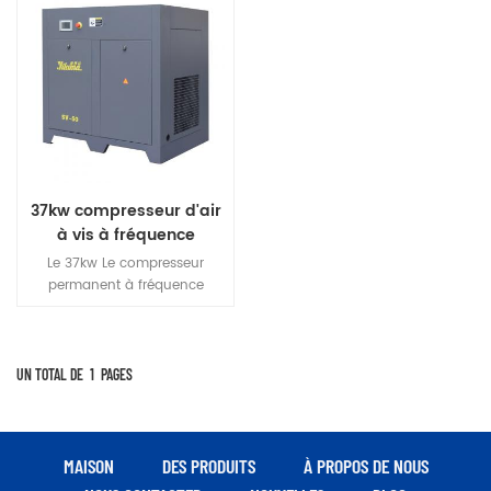
37kw compresseur d'air
à vis à fréquence
variable à aimant
Le 37kw Le compresseur
permanent à économie
permanent à fréquence
d'énergie
variable magenta est à haut
rendement économiser de
l'énergie machine.It est conçu
dans le FEM analyse de
UN TOTAL DE
1
PAGES
résistance pour assurer la
stabilité et la fiabilité de
chaque pièce, et pour réaliser
un fonctionnement à long
MAISON
DES PRODUITS
À PROPOS DE NOUS
terme sans défaut, faible bruit