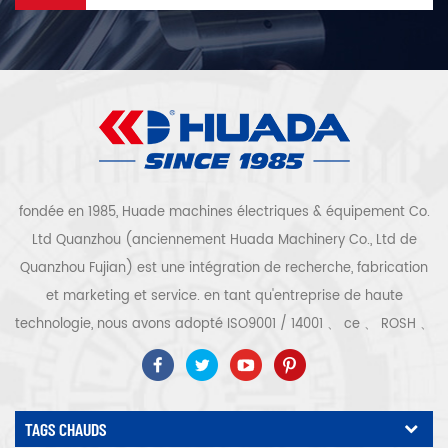
fondée en 1985, Huade machines électriques & équipement Co.
Ltd Quanzhou (anciennement Huada Machinery Co., Ltd de
Quanzhou Fujian) est une intégration de recherche, fabrication
et marketing et service. en tant qu'entreprise de haute
technologie, nous avons adopté ISO9001 / 14001 、 ce 、 ROSH 、
ETL 、 CQC 、 certification de qualité et de sécurité ccc,
certification d'entreprise de haute technologie, etc. que 300
types de compresseurs d'air pour être un expert de l'industrie
TAGS CHAUDS
Notre entreprise a accumulé plus de 30 ans d'expérience de le