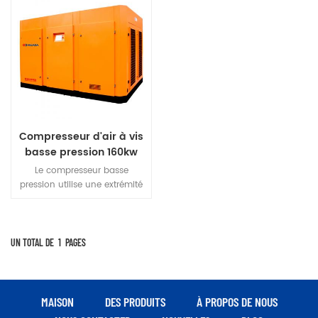
Compresseur d'air à vis
basse pression 160kw
Le compresseur basse
pression utilise une extrémité
d'air d'origine à haute fiabilité.
Dans la plage de pression
d'échappement de 0,2 à 0,5
MPa, le rapport de puissance
UN TOTAL DE
1
PAGES
optionnel (efficacité
énergétique) est maintenu.
Pour s'assurer que le coût
d'exploitation le plus bas
MAISON
DES PRODUITS
À PROPOS DE NOUS
pendant une longue période