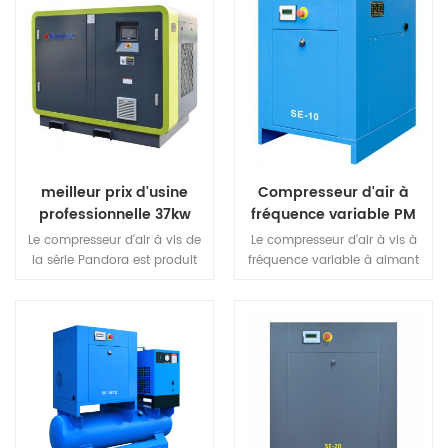
meilleur prix d'usine
Compresseur d'air à
professionnelle 37kw
fréquence variable PM
compresseur d'air à vis
7,5 KW
Le compresseur d'air à vis de
Le compresseur d'air à vis à
série pandora
la série Pandora est produit
fréquence variable à aimant
innovant, qui présente les
permanent de la série SE est
caractéristiques de faible
un produit doté d'une grande
bruit, d'économie d'énergie et
créativité de conception. Par
de rendement élevé.
rapport à la même machine
puissante, son volume est
optimisé de 40 %, ce qui
rafraîchit le goût avec un
design compact et hérite de
l'ingéniosité avec une