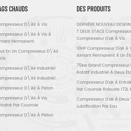
AGS CHAUDS
DES PRODUITS
mpresseur D\'air À Vis
DERNIÈRE NOUVEAU DESIGN 
T DEUX STACE Compressio
mpresseur D\'air À Vis À
Compresseur D'air À Vis
imant Permanent
10HP Compresseur D'air À 
ut En Un Compresseur D\'air
Aimant Permanent À Un É
Vis
75kw Grand Compresseur D'
mpresseur D\'air Industriel
Rotatif Industriel À Deux É
mpresseur D\'air Industriel
Compresseur D'air À Entra
mpresseur D\'air À Piston
Par Courroie Robuste 172L 
mpresseur D\'air À Vis
Compresseur D'air À Deux 
traîné Par Courroie
Lubrification Par Eau
mpresseur D\'air À Piston