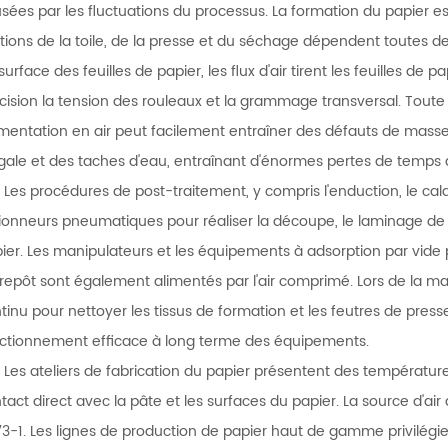
sées par les fluctuations du processus. La formation du papier es
tions de la toile, de la presse et du séchage dépendent toutes de l
surface des feuilles de papier, les flux d'air tirent les feuilles de 
cision la tension des rouleaux et la grammage transversal. Toute f
limentation en air peut facilement entraîner des défauts de mass
gale et des taches d'eau, entraînant d'énormes pertes de temps d
Les procédures de post-traitement, y compris l'enduction, le cal
ionneurs pneumatiques pour réaliser la découpe, le laminage de f
ier. Les manipulateurs et les équipements à adsorption par vide p
repôt sont également alimentés par l'air comprimé. Lors de la ma
tinu pour nettoyer les tissus de formation et les feutres de presse 
ctionnement efficace à long terme des équipements.
Les ateliers de fabrication du papier présentent des températur
tact direct avec la pâte et les surfaces du papier. La source d'air
3-1. Les lignes de production de papier haut de gamme privilégient