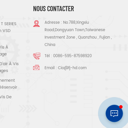
NOUS CONTACTER
Adresse : No.788,Xingxiu
T SERIES
Road,Dongyuan Town,Taiwanese
n VSD
Investment Zone , Quanzhou , Fujian ,
China
Vis À
tage
Tél :
0086-595-87598920
air À Vis
Email :
Cio@fj-hd.com
tages
înement
Réservoir
Vis De