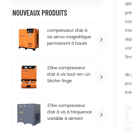
déf
NOUVEAUX PRODUITS
pré
cor
compresseur d'air à
int
vis servo magnétique
rép
permanent à haute
con
efficacité
l'i
22kw compresseur
d'air à vis tout-en-un
de 
Sèche-linge
pro
irr
37kw compresseur
d'air à vis à fréquence
variable à aimant
permanent à
économie d'énergie