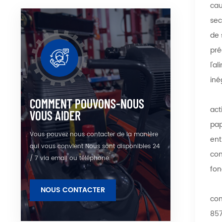
cau
sec
de 
pré
l'a
iné
COMMENT POUVONS-NOUS
act
VOUS AIDER
pap
Vous pouvez nous contacter de la manière
ent
qui vous convient Nous sont disponibles 24
con
/ 7 via email ou téléphone.
fon
NOUS CONTACTER
con
857