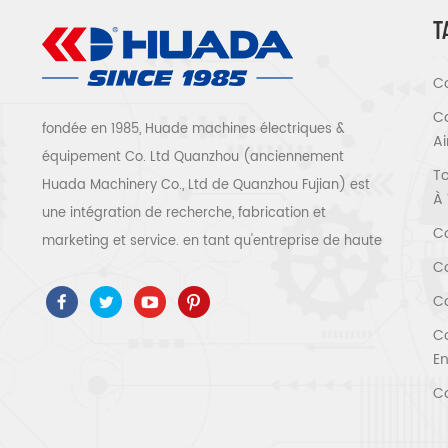
T
Co
Co
fondée en 1985, Huade machines électriques &
A
équipement Co. Ltd Quanzhou (anciennement
To
Huada Machinery Co., Ltd de Quanzhou Fujian) est
À 
une intégration de recherche, fabrication et
Co
marketing et service. en tant qu'entreprise de haute
Co
technologie, nous avons adopté ISO9001 / 14001 、
ce 、 ROSH 、 ETL 、 CQC 、 certification de qualité
Co
et de sécurité ccc, certification d'entreprise de
Co
haute technologie, etc. que 300 types de
En
compresseurs d'air pour être un expert de l'industrie
Co
Notre entreprise a accumulé plus de 30 ans
d'expérience de le moulage de pièces avant tout