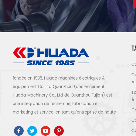
T
Co
Co
fondée en 1985, Huade machines électriques &
A
équipement Co. Ltd Quanzhou (anciennement
To
Huada Machinery Co., Ltd de Quanzhou Fujian) est
À 
une intégration de recherche, fabrication et
Co
marketing et service. en tant qu'entreprise de haute
Co
technologie, nous avons adopté ISO9001 / 14001 、
ce 、 ROSH 、 ETL 、 CQC 、 certification de qualité
Co