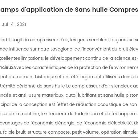
amps d'application de Sans huile Compress
Jul 14 , 2021
nd Il s'agit du compresseur d'air, les gens semblent toujours se
nde influence sur notre Lavagione. de l'inconvénient du bruit élev
xcellentes limitations. le développement continu de la science et 
encieux
Avec les caractéristiques de la protection de l'environnement
ent au moment historique et ont été largement utilisées dans de
xtrémité aérienne de sans huile Le compresseur d'air silencieux 
ncée et anti-usure matériaux, auto-lubrifiant et sans huile pisto
ncipal de la conception est l'effet de réduction acoustique de son
esse de la machine, le silencieux de l'admission et de l'échappemen
 avantages de l'économie d'énergie, de l'économie d'électricité, d
, faible bruit, structure compacte, petit volume, opération simple