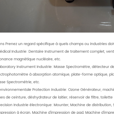
ons Prenez un regard spécifique à quels champs ou industries doive
Médical Industrie: Dentaire Instrument de traitement complet, venti
onance magnétique nucléaire, etc.
aboratory Instrument Industrie: Masse Spectromètre, détecteur de
ctrophotomètre à absorption atomique, plate-forme optique, plat
se Spectrométrie, etc.
'environnementale Protection Industrie: Ozone Générateur, machine 
es de ceinture, déshydrateur de laitier, réservoir de filtre, toilette
recision Industrie électronique: Mounter, Machine de distributio
mpression à écran, Machine d'impression de pad, Machine d'impres