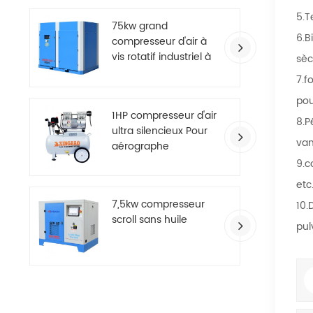
5.T
75kw grand
6.B
compresseur d'air à
vis rotatif industriel à
sèc
deux étages
7.f
pou
1HP compresseur d'air
8.P
ultra silencieux Pour
van
aérographe
9.c
etc
7,5kw compresseur
10.
scroll sans huile
pul