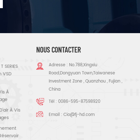
NOUS CONTACTER
Adresse : No.788,Xingxiu
T SERIES
Road,Dongyuan Town,Taiwanese
n VSD
Investment Zone , Quanzhou , Fujian ,
China
Vis À
tage
Tél :
0086-595-87598920
air À Vis
Email :
Cio@fj-hd.com
tages
înement
Réservoir