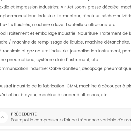
extile et Impression Industries: Air Jet Loom, presse décalée, ma
iopharmaceutique Industrie: fermenteur, réacteur, sèche-pulvérisat
he-lits fluidisés, machine à laver bouteille à ultrasons, etc.
ood Traitement et emballage Industrie: Nourriture Traitement de 
dre / machine de remplissage de liquide, machine d'étanchéité, t
étrochimie et gaz naturel industrie: journalisation Instrument
ne pneumatique, système d'air d'instrument, etc.
ommunication Industrie: Câble Gonfleur, décapage pneumatique,
.
Dustral Industrie de la fabrication: CMM, machine à découper à p
vérisation, broyeur, machine à souder à ultrasons, etc
PRÉCÉDENTE
Pourquoi le compresseur d'air de fréquence variable d'aima