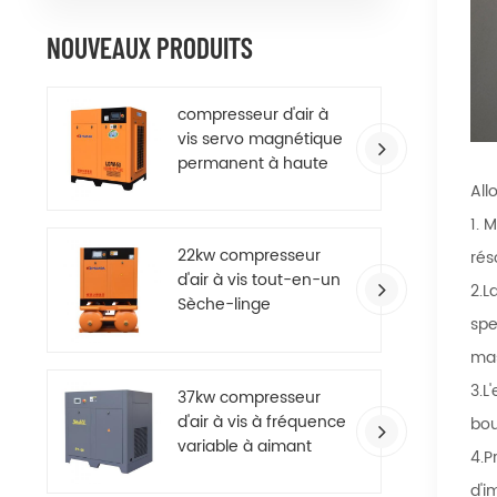
NOUVEAUX PRODUITS
compresseur d'air à
vis servo magnétique
permanent à haute
efficacité
All
1. 
22kw compresseur
rés
d'air à vis tout-en-un
2.L
Sèche-linge
spe
mas
3.L
37kw compresseur
d'air à vis à fréquence
bou
variable à aimant
4.P
permanent à
d'i
économie d'énergie