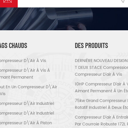
AGS CHAUDS
DES PRODUITS
mpresseur D\'air À Vis
DERNIÈRE NOUVEAU DESIGN 
T DEUX STACE Compressio
mpresseur D\'air À Vis À
Compresseur D'air À Vis
imant Permanent
10HP Compresseur D'air À 
ut En Un Compresseur D\'air
Aimant Permanent À Un É
Vis
75kw Grand Compresseur D'
mpresseur D\'air Industriel
Rotatif Industriel À Deux É
mpresseur D\'air Industriel
Compresseur D'air À Entra
mpresseur D\'air À Piston
Par Courroie Robuste 172L 