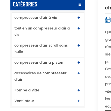
CATÉGORIES
ch
compresseur d'air à vis
tout en un compresseur d'air à
Qua
vis
gra
compresseur d'air scroll sans
d'e
huile
sil
pos
compresseur d'air à piston
L'e
accessoires de compresseur
ava
d'air
pri
Pompe à vide
vit
les
Ventilateur
eau