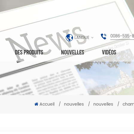
0086-595-
LANGUE
DES PRODUITS
NOUVELLES
VIDÉOS
Accueil
/
nouvelles
/
nouvelles
/
champ