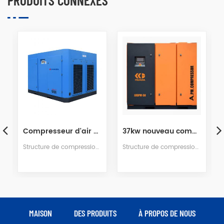
PRODUITS CONNEXES
Compresseur d'air à vis PM à deux étages 175HP
37kw nouveau compresseur d'air à vis à aimant permanent à deux étages
Structure de compression à double étage, plus d'économie d'énergie. Le noyau est la compression à deux niveaux du compresseur d'air à vis d'injection dans la même puissance que la compression à un étage du compresseur d'air à vis d'injection et plus de 12%-23% de volume d'air.
Structure de compression à double étage de 37 kW, plus d'économie d'énergie. La machine à vis à compression et à haute efficacité présente un faible rapport de pression, un plus grand degré de fuite de volume inférieur pour améliorer l'efficacité énergétique. Vitesse de vis inférieure à la vitesse ordinaire et utilisation de plusieurs ressorts d'amortissement, de sorte que l'unité ait une plus grande stabilité.
MAISON
DES PRODUITS
À PROPOS DE NOUS