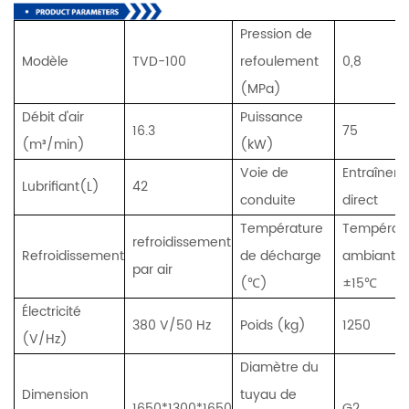
Pression de
Modèle
TVD-100
refoulement
0,8
(MPa)
Débit d'air
Puissance
16.3
75
(m³/min)
(kW)
Voie de
Entraînem
Lubrifiant(L)
42
conduite
direct
Température
Températ
refroidissement
Refroidissement
de décharge
ambiante
par air
(℃)
±15℃
Électricité
380 V/50 Hz
Poids (kg)
1250
(V/Hz)
Diamètre du
Dimension
tuyau de
1650*1300*1650
G2