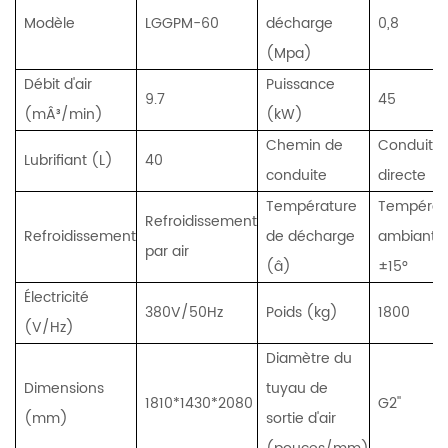
Modèle
LGGPM-60
décharge
0,8
(Mpa)
Débit d'air
Puissance
9.7
45
(mÂ³/min)
(kW)
Chemin de
Conduite
Lubrifiant (L)
40
conduite
directe
Température
Températ
Refroidissement
Refroidissement
de décharge
ambiante
par air
(â)
±15°
Électricité
380V/50Hz
Poids (kg)
1800
(V/Hz)
Diamètre du
Dimensions
tuyau de
1810*1430*2080
G2''
(mm)
sortie d'air