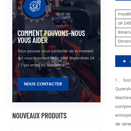
modèl
air Dé
COMMENT POUVONS-NOUS
Réserv
VOUS AIDER
Dimen
Vous pouvez nous contacter de la manière
qui vous convient Nous sont disponibles 24
/ 7 via email ou téléphone.
1 、 Soc
NOUS CONTACTER
Quanzho
Machine
compres
NOUVEAUX PRODUITS
entrepr
de série