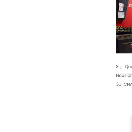
3 、 Qual
Nous on
3C, CNA