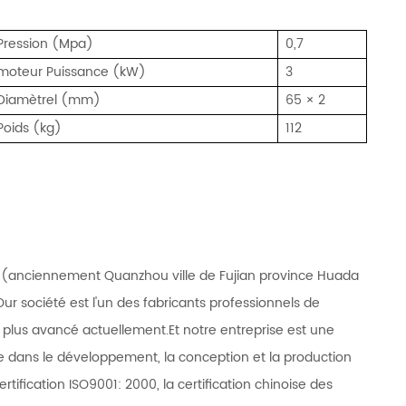
Pression (Mpa)
0,7
moteur Puissance (kW)
3
Diamètrel (mm)
65 × 2
Poids (kg)
112
 (anciennement Quanzhou ville de Fujian province Huada
Our société est l'un des fabricants professionnels de
 plus avancé actuellement.Et notre entreprise est une
e dans le développement, la conception et la production
rtification ISO9001: 2000, la certification chinoise des