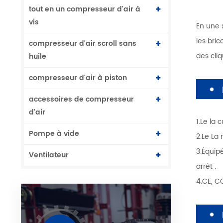
tout en un compresseur d'air à
vis
En une 
les bric
compresseur d'air scroll sans
des cli
huile
compresseur d'air à piston
accessoires de compresseur
d'air
1.Le la 
Pompe à vide
2.Le La
3.Équip
Ventilateur
arrêt .
4.CE, CQ