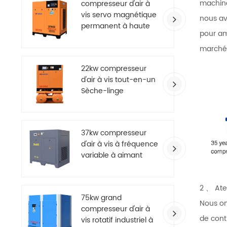
machines
compresseur d'air à
vis servo magnétique
nous av
permanent à haute
pour amé
efficacité
marché 
22kw compresseur
d'air à vis tout-en-un
Sèche-linge
37kw compresseur
d'air à vis à fréquence
variable à aimant
permanent à
économie d'énergie
2 、 Ate
75kw grand
Nous on
compresseur d'air à
de cont
vis rotatif industriel à