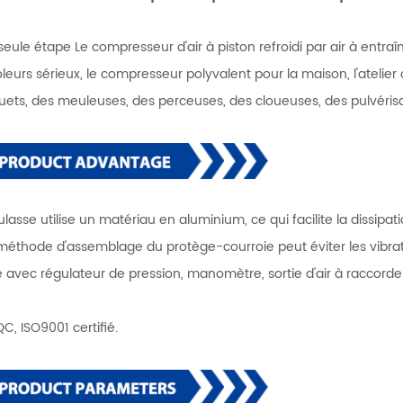
seule étape Le compresseur d'air à piston refroidi par air à entra
oleurs sérieux, le compresseur polyvalent pour la maison, l'atelier
quets, des meuleuses, des perceuses, des cloueuses, des pulvéris
culasse utilise un matériau en aluminium, ce qui facilite la dissipat
 méthode d'assemblage du protège-courroie peut éviter les vibration
é avec régulateur de pression, manomètre, sortie d'air à raccord
C, ISO9001 certifié.