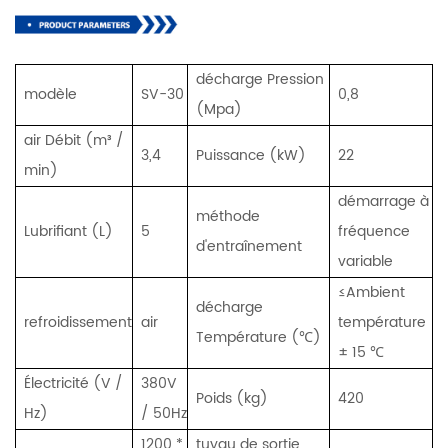
décharge Pression
modèle
SV-30
0,8
(Mpa)
air Débit (m³ /
3,4
Puissance (kW)
22
min)
démarrage à
méthode
Lubrifiant (L)
5
fréquence
d'entraînement
variable
≤Ambient
décharge
refroidissement
air
température
Température (℃)
± 15 ℃
Électricité (V /
380V
Poids (kg)
420
Hz)
/ 50Hz
1200 *
tuyau de sortie